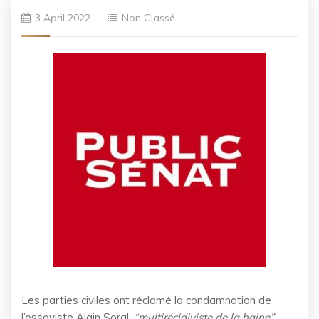
3 April 2022
Non Classé
Les parties civiles ont réclamé la condamnation de
l’essayiste Alain Soral,
“multirécidiviste de la haine”
,