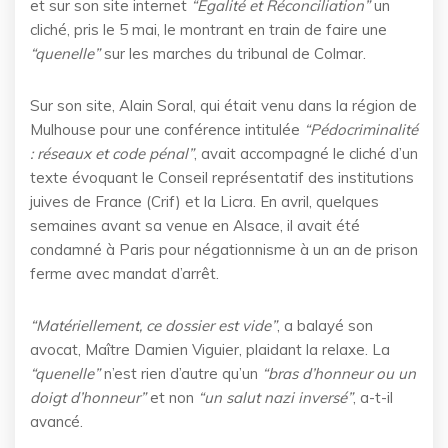
et sur son site internet
“Égalité et Réconciliation”
un
cliché, pris le 5 mai, le montrant en train de faire une
“quenelle”
sur les marches du tribunal de Colmar.
Sur son site, Alain Soral, qui était venu dans la région de
Mulhouse pour une conférence intitulée
“Pédocriminalité
: réseaux et code pénal”
, avait accompagné le cliché d’un
texte évoquant le Conseil représentatif des institutions
juives de France (Crif) et la Licra. En avril, quelques
semaines avant sa venue en Alsace, il avait été
condamné à Paris pour négationnisme à un an de prison
ferme avec mandat d’arrêt.
“Matériellement, ce dossier est vide”
, a balayé son
avocat, Maître Damien Viguier, plaidant la relaxe. La
“quenelle”
n’est rien d’autre qu’un
“bras d’honneur ou un
doigt d’honneur”
et non
“un salut nazi inversé”
, a-t-il
avancé.