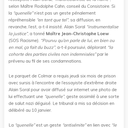
selon Maître Rodolphe Cahn, conseil du Consistoire. Si
la
“quenelle”
n’est pas un geste pénalement
répréhensible
“en tant que tel”
, sa diffusion, en
revanche, l’est, a-t-il insisté. Alain Soral
“instrumentalise
la justice”
, a tonné
Maître Jean-Christophe Loew
(SOS Racisme).
“Pourvu qu’on parle de lui, en bien ou
en mal, ça fait du buzz”
, a-t-il poursuivi, déplorant
“la
cohorte des parties civiles non indemnisées”
par le
prévenu au fil de ses condamnations.
Le parquet de Colmar a requis jeudi six mois de prison
avec sursis à l’encontre de l’essayiste d’extrême droite
Alain Soral pour avoir diffusé sur internet une photo de
lui effectuant une
“quenelle”
, geste assimilé à une sorte
de salut nazi déguisé. Le tribunal a mis sa décision en
délibéré au 10 janvier.
La
“quenelle”
est un geste
“antisémite”
en lien avec
“le