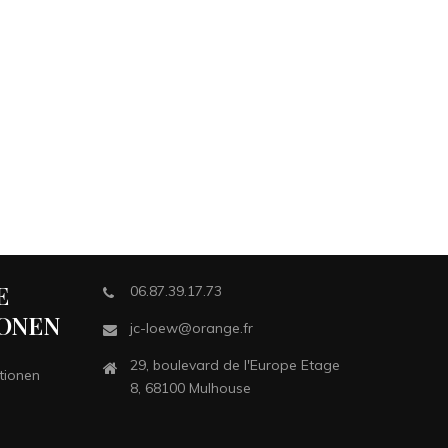
E
06.87.39.17.73
ONEN
jc-loew@orange.fr
29, boulevard de l'Europe Etage
tionen
8, 68100 Mulhouse