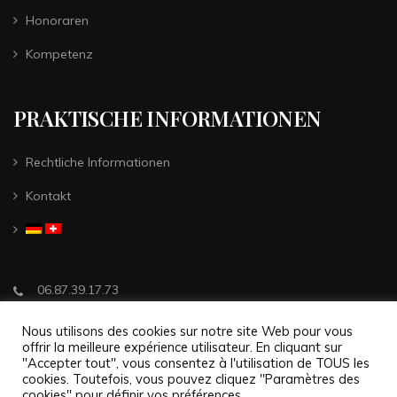
Honoraren
Kompetenz
PRAKTISCHE INFORMATIONEN
Rechtliche Informationen
Kontakt
06.87.39.17.73
jc-loew@orange.fr
Nous utilisons des cookies sur notre site Web pour vous
offrir la meilleure expérience utilisateur. En cliquant sur
29, boulevard de l'Europe Etage
"Accepter tout", vous consentez à l'utilisation de TOUS les
8, 68100 Mulhouse
cookies. Toutefois, vous pouvez cliquez "Paramètres des
cookies" pour définir vos préférences.