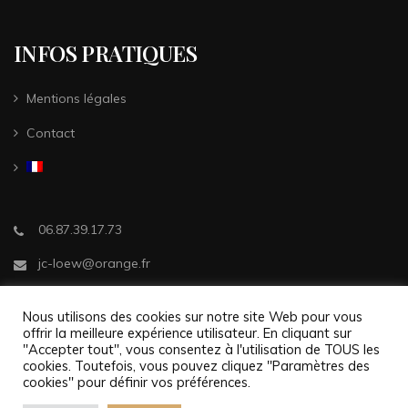
INFOS PRATIQUES
Mentions légales
Contact
06.87.39.17.73
jc-loew@orange.fr
29, boulevard de l'Europe Etage
Nous utilisons des cookies sur notre site Web pour vous
8, 68100 Mulhouse
offrir la meilleure expérience utilisateur. En cliquant sur
"Accepter tout", vous consentez à l'utilisation de TOUS les
cookies. Toutefois, vous pouvez cliquez "Paramètres des
cookies" pour définir vos préférences.